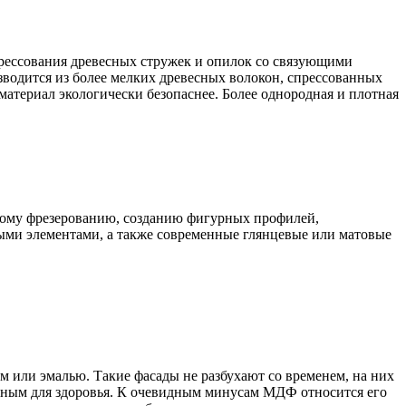
прессования древесных стружек и опилок со связующими
зводится из более мелких древесных волокон, спрессованных
атериал экологически безопаснее. Более однородная и плотная
окому фрезерованию, созданию фигурных профилей,
ыми элементами, а также современные глянцевые или матовые
 или эмалью. Такие фасады не разбухают со временем, на них
асным для здоровья. К очевидным минусам МДФ относится его