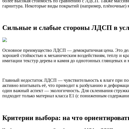
более высокая стоимость по сравнению с ЛДСП. Также массив
гарнитура. Некоторые виды покрытий (например, плёночные) 
Сильные и слабые стороны ЛДСП в усл
Основное преимущество ЛДСП — демократичная цена. Это дел
хорошей стойкостью к механическим воздействиям, теплу и к
имитации текстур дерева и камня до однотонных глянцевых и 
Главный недостаток ЛДСП — чувствительность к влаге при пов
активно впитывать её, что приводит к разбуханию и деформац
один важный аспект — экологичность. Для склеивания струж
подходит только материал класса Е1 (с пониженным содержани
Критерии выбора: на что ориентироват