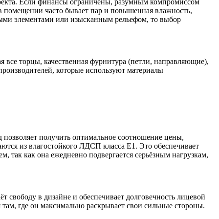
оекта. Если финансы ограничены, разумным компромиссом
 в помещении часто бывает пар и повышенная влажность,
сными элементами или изысканным рельефом, то выбор
я все торцы, качественная фурнитура (петли, направляющие),
производителей, которые используют материалы
 позволяет получить оптимальное соотношение цены,
аются из влагостойкого ЛДСП класса Е1. Это обеспечивает
, так как она ежедневно подвергается серьёзным нагрузкам,
т свободу в дизайне и обеспечивает долговечность лицевой
 там, где он максимально раскрывает свои сильные стороны.