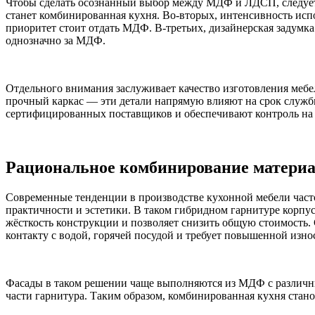
Чтобы сделать осознанный выбор между МДФ и ЛДСП, следует
станет комбинированная кухня. Во-вторых, интенсивность испо
приоритет стоит отдать МДФ. В-третьих, дизайнерская задумк
однозначно за МДФ.
Отдельного внимания заслуживает качество изготовления мебе
прочный каркас — эти детали напрямую влияют на срок служб
сертифицированных поставщиков и обеспечивают контроль на в
Рациональное комбинирование материа
Современные тенденции в производстве кухонной мебели част
практичности и эстетики. В таком гибридном гарнитуре корпу
жёсткость конструкции и позволяет снизить общую стоимость.
контакту с водой, горячей посудой и требует повышенной изно
Фасады в таком решении чаще выполняются из МДФ с различны
части гарнитура. Таким образом, комбинированная кухня стан