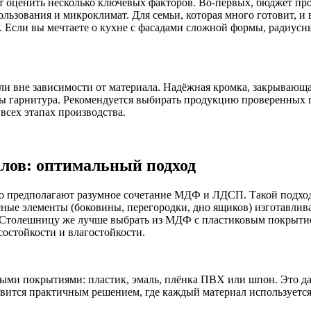
 оценить несколько ключевых факторов. Во-первых, бюджет пр
льзования и микроклимат. Для семьи, которая много готовит, и
а. Если вы мечтаете о кухне с фасадами сложной формы, радиу
ли вне зависимости от материала. Надёжная кромка, закрывающа
ы гарнитура. Рекомендуется выбирать продукцию проверенных 
сех этапах производства.
лов: оптимальный подход
о предполагают разумное сочетание МДФ и ЛДСП. Такой подход
сные элементы (боковины, перегородки, дно ящиков) изготавлив
 Столешницу же лучше выбрать из МДФ с пластиковым покрытием
состойкости и влагостойкости.
ми покрытиями: пластик, эмаль, плёнка ПВХ или шпон. Это даё
овится практичным решением, где каждый материал используется