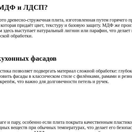
у МДФ и ЛДСП?
то древесно-стружечная плита, изготовленная путем горячего 
которая придаёт цвет, текстуру и базовую защиту. МДФ же прои
здесь выступает натуральный лигнин или парафин, что делает м
ской обработки.
кухонных фасадов
стика позволяет подвергать материал сложной обработке: глуб
вить фасады в классическом стиле с филёнками, рамами и резн
крепёж, что важно для долговечности петель и ручек.
е и пару, особенно если плита покрыта качественным пластиком
дных веществ при обычных температурах, что делает его безоп