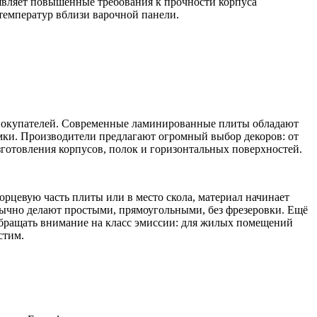
являет повышенные требования к прочности корпуса
температур вблизи варочной панели.
 покупателей. Современные ламинированные плиты обладают
мки. Производители предлагают огромный выбор декоров: от
готовления корпусов, полок и горизонтальных поверхностей.
рцевую часть плиты или в место скола, материал начинает
бычно делают простыми, прямоугольными, без фрезеровки. Ещё
бращать внимание на класс эмиссии: для жилых помещений
стим.