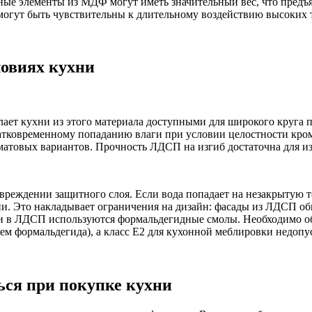
ные элементы из МДФ могут иметь значительный вес, что предъ
могут быть чувствительны к длительному воздействию высоких 
овиях кухни
ает кухни из этого материала доступными для широкого круга
ратковременному попаданию влаги при условии целостности кро
матовых вариантов. Прочность ЛДСП на изгиб достаточна для из
реждении защитного слоя. Если вода попадает на незакрытую то
ии. Это накладывает ограничения на дизайн: фасады из ЛДСП о
ки в ЛДСП используются формальдегидные смолы. Необходимо о
ем формальдегида), а класс Е2 для кухонной меблировки недопу
ься при покупке кухни