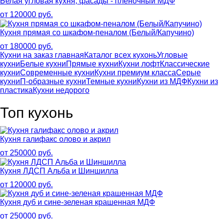
Белая угловая кухня, фасады - пленочный МДФ
от 120000 руб.
Кухня прямая со шкафом-пеналом (Белый/Капучино)
от 180000 руб.
Кухни на заказ главная
Каталог всех кухонь
Угловые
кухни
Белые кухни
Прямые кухни
Кухни лофт
Классические
кухни
Современные кухни
Кухни премиум класса
Серые
кухни
П-образные кухни
Темные кухни
Кухни из МДФ
Кухни из
пластика
Кухни недорого
Топ кухонь
Кухня галифакс олово и акрил
от 250000 руб.
Кухня ЛДСП Альба и Шиншилла
от 120000 руб.
Кухня дуб и сине-зеленая крашенная МДФ
от 250000 руб.