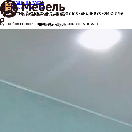
Кухни на заказ
Каталог кухонь
Кухня без верхних шкафов в скандинавском стиле
Кухня без верхних шкафов в скандинавском стиле
Екатеринбург
8(992)334-16-10
Перезвонить
Главная
Каталог мебели
Кухни
Распашные шкафы
Шкафы-купе
Гардеробные
Шкафы на балкон
Стеллажи
Для гостиной
Для прихожей
В детскую
Мебель для ванной
Кровати
Компьютерные столы
Стойки администратора
Шпонированная мебель