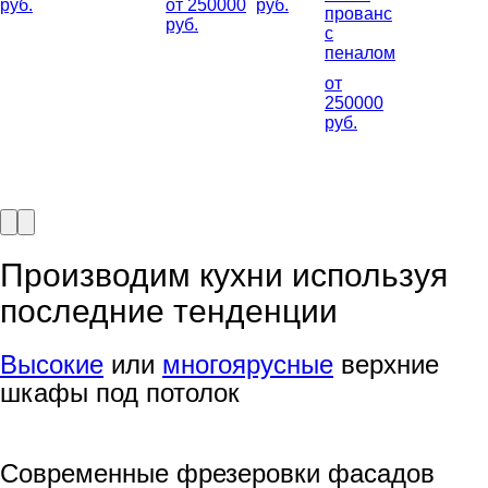
руб.
от 250000
руб.
прованс
руб.
с
пеналом
от
250000
руб.
Производим кухни используя
последние тенденции
Высокие
или
многоярусные
верхние
шкафы под потолок
Современные фрезеровки фасадов