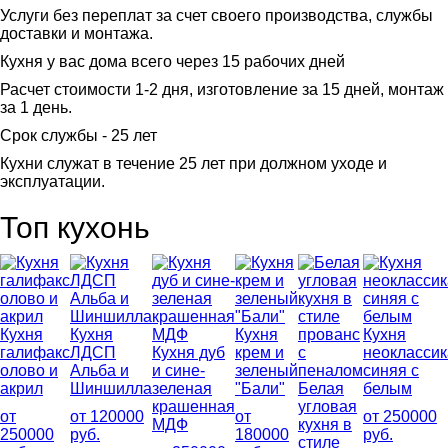
Услуги без переплат за счет своего производства, службы
доставки и монтажа.
Кухня у вас дома всего через 15 рабочих дней
Расчет стоимости 1-2 дня, изготовление за 15 дней, монтаж
за 1 день.
Срок службы - 25 лет
Кухни служат в течение 25 лет при должном уходе и
эксплуатации.
Топ кухонь
Кухня
Кухня
Кухня
Кухня
галифакс
ЛДСП
Кухня дуб
крем и
неоклассик
олово и
Альба и
и сине-
зеленый
синяя с
акрил
Шиншилла
зеленая
"Бали"
Белая
белым
крашенная
угловая
от
от 120000
от
от 250000
МДФ
кухня в
250000
руб.
180000
руб.
стиле