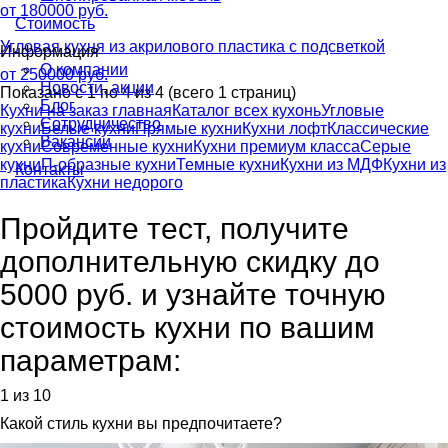
от 180000 руб.
Стоимость
Угловая кухня из акрилового пластика с подсветкой
Информация
О компании
от 250000 руб.
Новости, акции
Показано с 1 по 4 из 4 (всего 1 страниц)
Блог
Кухни на заказ главная
Каталог всех кухонь
Угловые
Сотрудничество
кухни
Белые кухни
Прямые кухни
Кухни лофт
Классические
Вакансии
кухни
Современные кухни
Кухни премиум класса
Серые
кухни
П-образные кухни
Темные кухни
Кухни из МДФ
Кухни из
Контакты
пластика
Кухни недорого
Пройдите тест, получите
дополнительную скидку до
5000 руб.
и узнайте точную
стоимость кухни по вашим
параметрам:
1 из 10
Какой стиль кухни вы предпочитаете?