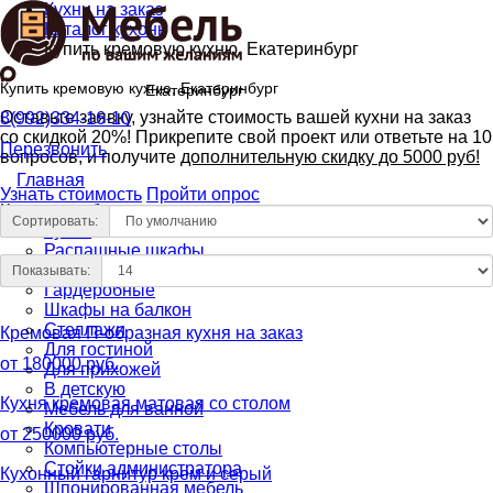
Кухни на заказ
Каталог кухонь
Купить кремовую кухню, Екатеринбург
Купить кремовую кухню, Екатеринбург
Екатеринбург
Оставьте заявку, узнайте стоимость вашей кухни на заказ
8(992)334-16-10
со скидкой 20%! Прикрепите свой проект или ответьте на 10
Перезвонить
вопросов, и получите
дополнительную скидку до 5000 руб!
Главная
Узнать стоимость
Пройти опрос
Каталог мебели
Сортировать:
Кухни
Распашные шкафы
Шкафы-купе
Показывать:
Гардеробные
Шкафы на балкон
Стеллажи
Кремовая П-образная кухня на заказ
Для гостиной
от 180000 руб.
Для прихожей
В детскую
Кухня кремовая матовая со столом
Мебель для ванной
Кровати
от 250000 руб.
Компьютерные столы
Стойки администратора
Кухонный гарнитур крем и серый
Шпонированная мебель