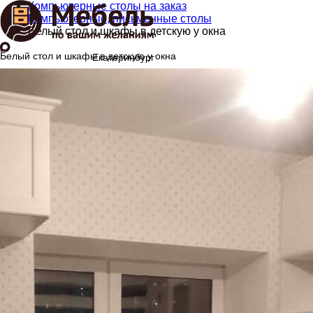
Компьютерные столы на заказ
Компьютерные, письменные столы
Белый стол и шкафы в детскую у окна
Белый стол и шкафы в детскую у окна
Екатеринбург
8(992)334-16-10
Перезвонить
Главная
Каталог мебели
Кухни
Распашные шкафы
Шкафы-купе
Гардеробные
Шкафы на балкон
Стеллажи
Для гостиной
Для прихожей
В детскую
Мебель для ванной
Кровати
Компьютерные столы
Стойки администратора
Шпонированная мебель