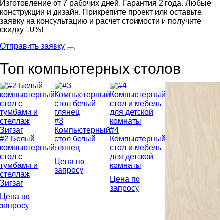
Изготовление от 7 рабочих дней. Гарантия 2 года. Любые
конструкции и дизайн. Прикрепите проект или оставьте
заявку на консультацию и расчет стоимости и получите
скидку 10%!
Отправить заявку
Топ компьютерных столов
#3
Компьютерный
#4
#2 Белый
стол белый
Компьютерный
компьютерный
глянец
стол и мебель
стол с
для детской
Цена по
тумбами и
комнаты
запросу
стеллаж
Цена по
Зигзаг
запросу
Цена по
запросу