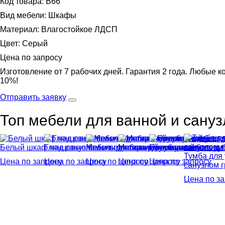
Код товара: В66
Вид мебели: Шкафы
Материал: Влагостойкое ЛДСП
Цвет: Серый
Цена по запросу
Изготовление от 7 рабочих дней. Гарантия 2 года. Любые ко
10%!
Отправить заявку
Топ мебели для ванной и сануз
Белый шкаф над санузлом и под стиральную машину
Глянцевые белые напольние напольные ящики 
Мебель для ванной комнаты цвет ду
Мебель для уборной
Премиум мебель для
Тумба для
Цена по запросу
Цена по запросу
Цена по запросу
Цена по запросу
Цена по запросу
санузлом г
Цена по з