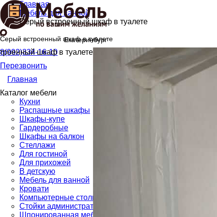
Главная
Мебель для ванной
Серый встроенный шкаф в туалете
Серый встроенный шкаф в туалете
Екатеринбург
8(992)334-16-10
Перезвонить
Главная
Каталог мебели
Кухни
Распашные шкафы
Шкафы-купе
Гардеробные
Шкафы на балкон
Стеллажи
Для гостиной
Для прихожей
В детскую
Мебель для ванной
Кровати
Компьютерные столы
Стойки администратора
Шпонированная мебель