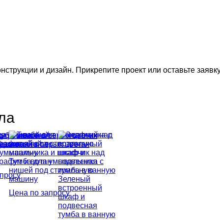
нструкции и дизайн. Прикрепите проект или оставьте заявку
ла
для ванной
б вотан
 ванной в серых цветах
 умывальника и шкафчик над
рафит и вотан
Тумба для умывальника с
нишей под стиральную
апросу
машину
Зеленый
встроенный
Цена по запросу
шкаф и
подвесная
тумба в ванную