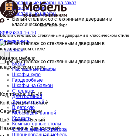
Распашные шкафы на заказ
Шкафы каталог
Распашные шкафы
Белый стеллаж со стеклянными дверцами в
классическом стиле
Екатеринбург
8(992)334-16-10
Белый стеллаж со стеклянными дверцами в классическом стиле
Перезвонить
Главная
Каталог мебели
Кухни
Распашные шкафы
Шкафы-купе
Гардеробные
Шкафы на балкон
Стеллажи
Код товара: ШР-48
Для гостиной
Для прихожей
Конструкция: Прямой
В детскую
Сегмент: Премиум
Мебель для ванной
Кровати
Цвет шкафа: Белый
Компьютерные столы
Назначение: Для гостиной
Стойки администратора
Шпонированная мебель