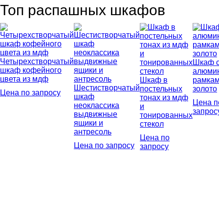
Топ распашных шкафов
Четырехстворчатый
Шкаф 
шкаф кофейного
алюми
цвета из мдф
Шкаф в
рамкам
Шестистворчатый
постельных
золото
Цена по запросу
шкаф
тонах из мдф
Цена п
неоклассика
и
запрос
выдвижные
тонированных
ящики и
стекол
антресоль
Цена по
Цена по запросу
запросу