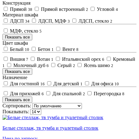
Конструкция
Прямой
Прямой встроенный
Угловой
38
2
4
Материал шкафа
ЛДСП
ЛДСП, МДФ
ЛДСП, стекло
34
3
2
МДФ, стекло
5
Показать все
Цвет шкафа
Белый
Бетон
Венге
10
1
8
Вишня
Вотан
Итальянский орех
Кремовый
7
1
6
Молочный дуб
Серый
Ясень шимо
1
6
2
2
Показать все
Назначение
Для гостиной
Для детской
Для офиса
16
1
10
Для прихожей
Для спальной
Перегородка
6
2
8
Показать все
Сортировать:
Показывать:
Белые стеллаж, тв тумба и туалетный столик
Цена по запросу