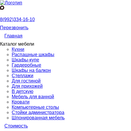
8(992)334-16-10
Перезвонить
Главная
Каталог мебели
Кухни
Распашные шкафы
Шкафы-купе
Гардеробные
Шкафы на балкон
Стеллажи
Для гостиной
Для прихожей
В детскую
Мебель для ванной
Кровати
Компьютерные столы
Стойки администратора
Шпонированная мебель
Стоимость