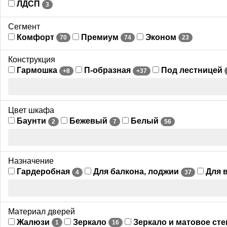
ЛДСП
3
Сегмент
Комфорт
Премиум
Эконом
70
74
23
Конструкция
Гармошка
П-образная
Под лестницей
+8
+37
Цвет шкафа
Баунти
Бежевый
Белый
2
7
56
Назначение
Гардеробная
Для балкона, лоджии
Для 
4
37
Материал дверей
Жалюзи
Зеркало
Зеркало и матовое ст
1
16