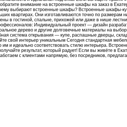
обратите внимание на встроенные шкафы на заказ в Екатери
Почему выбирают встроенные шкафы? Встроенные шкафы-ку
ших квартирах. Они изготавливаются точно по размерам ни
ены в гостиной, спальне, прихожей или даже в нише лест
офессионалов: Индивидуальный проект — дизайн разрабат
льное дерево и другие долговечные материалы на выбор.
добная система открывания — купе, распашные дверцы, ск
лайте свой интерьер уникальным Сегодня стандартная мебе
 им и идеально соответствовать стилю интерьера. Встроен
олучайте результат, который радует! Если вы живёте в Ека
аботаем с клиентами напрямую, без посредников, предлага