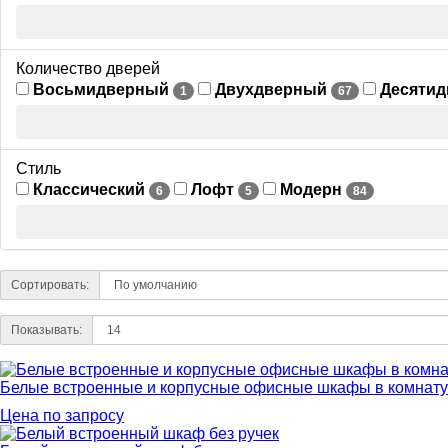
Количество дверей
Восьмидверный
Двухдверный
Десяти
1
67
Стиль
Классический
Лофт
Модерн
6
5
84
Сортировать:
Показывать:
Белые встроенные и корпусные офисные шкафы в комнату
Цена по запросу