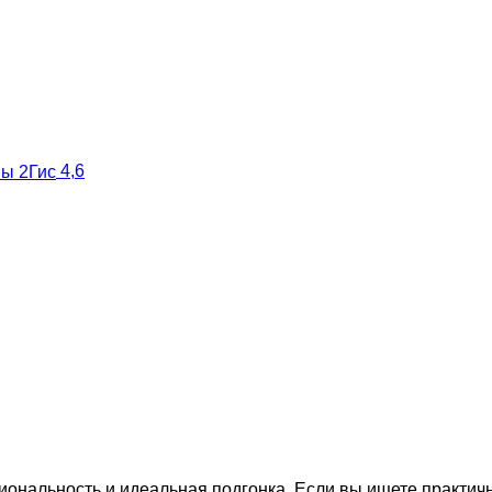
4,6
циональность и идеальная подгонка. Если вы ищете практи