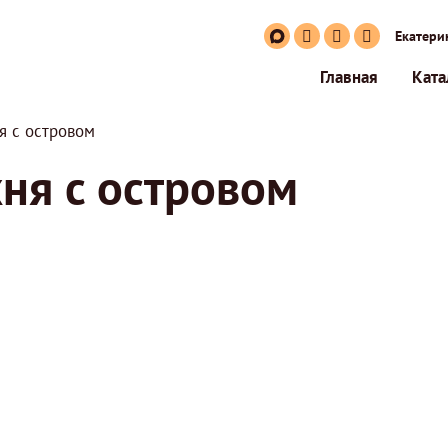
Екатери
Главная
Ката
я с островом
хня с островом