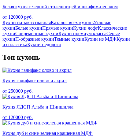
Белая кухня с черной столешницей и шкафом-пеналом
от 120000 руб.
Кухни на заказ главная
Каталог всех кухонь
Угловые
кухни
Белые кухни
Прямые кухни
Кухни лофт
Классические
кухни
Современные кухни
Кухни премиум класса
Серые
кухни
П-образные кухни
Темные кухни
Кухни из МДФ
Кухни
из пластика
Кухни недорого
Топ кухонь
Кухня галифакс олово и акрил
от 250000 руб.
Кухня ЛДСП Альба и Шиншилла
от 120000 руб.
Кухня дуб и сине-зеленая крашенная МДФ